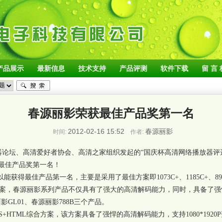
产品展示
最新信息
技术支持
产品评测
软件下载
留 言 
春源丽影荣获最佳产品奖第一名
2012-02-16 15:52
春源丽影
时间:
作者:
论坛、高清爱好者协会、高清之家组织发起的“国庆杯高清网络播放器评
最佳产品奖第一名！
以能获得最佳产品第一名，主要是采用了最佳方案即
1073C+
、
1185C+
、
8
案，春源丽影系列产品不仅具有了强大的高清解码能力，同时，具备了强
丽影
GL01
、春源丽影
788B
三个产品。
S+HTML
综合方案，该方案具备了强悍的高清解码能力，支持
1080*1920P