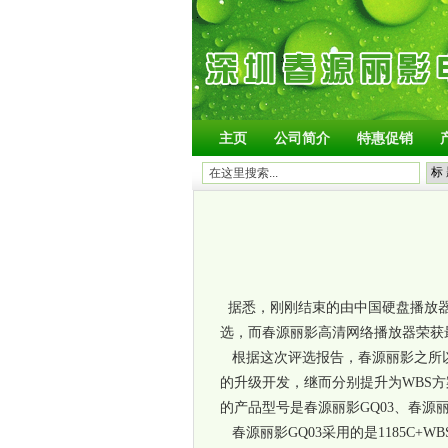
主页
公司简介
特惠促销
据悉，刚刚结束的由中国硬盘播放器
选，而春源丽影高清网络播放器荣获
根据这次评选报告，春源丽影之所
的升级开发，继而分别提升为
WBS
方
的产品型号是春源丽影
GQ03
、春源
春源丽影
GQ03
采用的是
1185C+WB