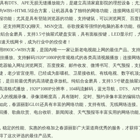
具有
DTS
、
APE
无损无缝播放能力，是建立高清家庭影院的理想设备；尤
为
WBS+HTML5
综合方案，让机器具备了独特的网络功能，连接网络后可
报功能；尤其是具有登陆浏览器的功能，支持键鼠，可以浏览网页、百度
。还支持网页
QQ
聊天、
MSN
交流、谷歌搜索等强悍的电脑的基本功能。
纯铝合金磨具，支持
3.5
寸抽屉式硬盘安装，具有面板按键，
LED
显示灯，
加速天线网卡，成为行业中的佼佼者！
用
8903C+WBS
方案，是国内唯一一家让新老电视能上网的最佳产品。支
挂播放。支持解码
1920*1080P
的常规格式的各类高清视频播放；连接网
览器输入网址浏览网页、百度搜索、邮件收发、微博书写、天气预报，支
捷，老少皆宜使用。已经成为影碟机、卫星接收机、有线电视、数字机顶
案，是目前最优秀的高清硬盘录放机。纯铝合金磨具，支持
3.5
寸硬盘抽屉
高清格式播放，
1920*1080P
分辨率，
104
码流解码，蓝光导航，
DTS
、
AP
入的视频录像。录像清晰度高，具有随时、定时、预约录像丰富的编辑功
如此，春源丽影
GL01
还具有丰富的网络功能，支持有线、无线网络连接
回播、歌曲欣赏、电台收听、新闻阅读、天气预报等丰富实用的网络功能
，稳定的性能、实惠的价格加之春源丽影广大渠道商优秀的服务，才获得
得了这次评选的最佳产品奖。