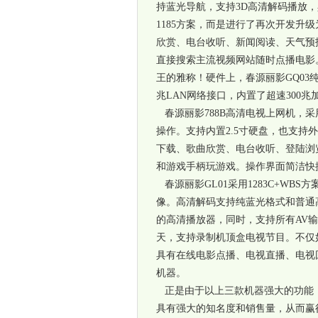
持蓝光导航，支持
3D
高清解码播放，
1185
方案，而是进行了再次开发升级
欣赏、电台收听、新闻阅读、天气预
直接搜索主流视频网站随时点播电影
王的雅称！硬件上，春源丽影
GQ03
兆
LAN
网络接口，内置了超速
300
兆
春源丽影
788B
高清电视上网机，采
操作。支持内置
2.5
寸硬盘，也支持外
下载、歌曲欣赏、电台收听、登陆浏
和游戏手柄玩游戏。操作界面简洁快
春源丽影
GL01
采用
1283C+WBS
方
像。高清解码支持纯蓝光格式和普通
的高清播放器，同时，支持所有
AV
输
天，支持录制机顶盒电视节目。不仅
具有在线电影点播、电视直播、电视
机器。
正是由于以上三款机器强大的功能
具有强大的知名度和销售量，从而赢